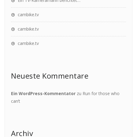
Ein TV-Kameramann berichtet…
cambike.tv
cambike.tv
cambike.tv
Neueste Kommentare
Ein WordPress-Kommentator
zu
Run for those who
can’t
Archiv